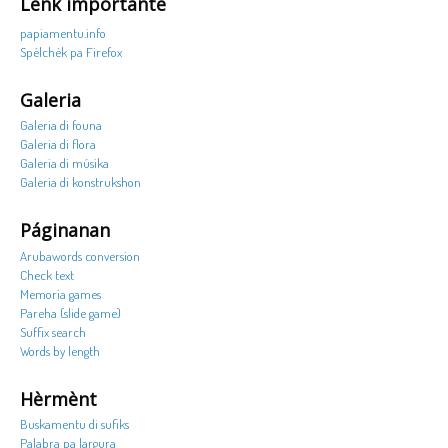
Lenk importante
papiamentu.info
Spèlchèk pa Firefox
Galeria
Galeria di founa
Galeria di flora
Galeria di músika
Galeria di konstrukshon
Páginanan
Arubawords conversion
Check text
Memoria games
Pareha (slide game)
Suffix search
Words by length
Hèrmènt
Buskamentu di sufiks
Palabra pa largura