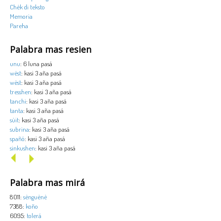
Chèk di teksto
Memoria
Pareha
Palabra mas resien
unu
: 6 luna pasá
wèst
: kasi 3 aña pasá
wèst
: kasi 3 aña pasá
tresshen
: kasi 3 aña pasá
tanchi
: kasi 3 aña pasá
tanta
: kasi 3 aña pasá
sùit
: kasi 3 aña pasá
subrina
: kasi 3 aña pasá
spañó
: kasi 3 aña pasá
sinkushen
: kasi 3 aña pasá
Palabra mas mirá
8011:
sènguènè
7388:
koño
6095:
tolerá