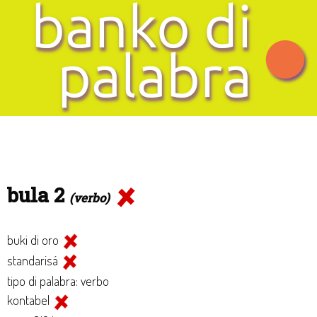
bula 2
(verbo)
buki di oro
standarisá
tipo di palabra: verbo
kontabel