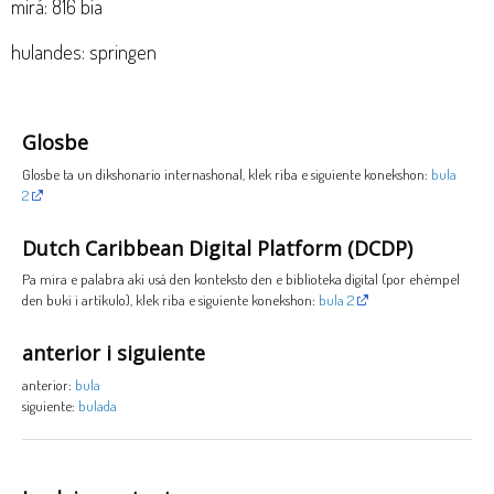
mirá: 816 bia
hulandes: springen
Glosbe
Glosbe ta un dikshonario internashonal, klek riba e siguiente konekshon:
bula
2
Dutch Caribbean Digital Platform (DCDP)
Pa mira e palabra aki usá den konteksto den e biblioteka digital (por ehèmpel
den buki i artíkulo), klek riba e siguiente konekshon:
bula 2
anterior i siguiente
anterior:
bula
siguiente:
bulada