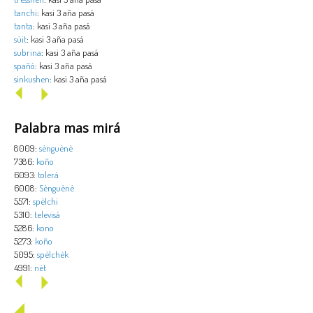
tanchi
: kasi 3 aña pasá
tanta
: kasi 3 aña pasá
sùit
: kasi 3 aña pasá
subrina
: kasi 3 aña pasá
spañó
: kasi 3 aña pasá
sinkushen
: kasi 3 aña pasá
Palabra mas mirá
8009:
sènguènè
7386:
koño
6093:
tolerá
6008:
Sènguènè
5571:
spèlchi
5310:
televisá
5286:
kono
5273:
koño
5095:
spèlchèk
4991:
nèt