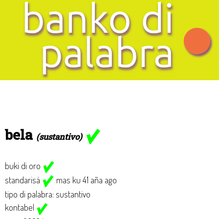
bela
(sustantivo)
buki di oro
standarisá
mas ku 41 aña ago
tipo di palabra: sustantivo
kontabel