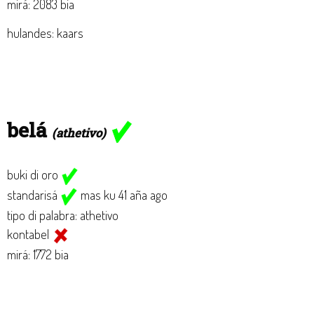
mirá: 2083 bia
hulandes: kaars
belá
(athetivo)
buki di oro
standarisá
mas ku 41 aña ago
tipo di palabra: athetivo
kontabel
mirá: 1772 bia