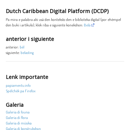
Dutch Caribbean Digital Platform (DCDP)
Pa mira e palabra aki usá den konteksto den e biblioteka digital (por ehèmpel
den buki i artíkulo), klek riba e siguiente konekshon:
Belá
anterior i siguiente
anterior:
bèl
siguiente:
belasting
Lenk importante
papiamentu.info
Spèlchèk pa Firefox
Galeria
Galeria di founa
Galeria di flora
Galeria di músika
Galeria di konstrukshon