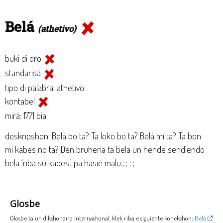
Belá
(athetivo)
buki di oro
standarisá
tipo di palabra: athetivo
kontabel
mirá: 1771 bia
deskripshon: Belá bo ta? Ta loko bo ta? Belá mi ta? Ta bon
mi kabes no ta? Den bruheria ta bela un hende sendiendo
bela ‘riba su kabes’, pa hasié malu.; ; ; ;
Glosbe
Glosbe ta un dikshonario internashonal, klek riba e siguiente konekshon:
Belá