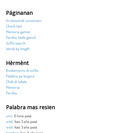
Páginanan
Arubawords conversion
Check text
Memoria games
Pareha (slide game)
Suffix search
Words by length
Hèrmènt
Buskamentu di sufiks
Palabra pa largura
Chèk di teksto
Memoria
Pareha
Palabra mas resien
unu
: 6 luna pasá
wèst
: kasi 3 aña pasá
wèst
: kasi 3 aña pasá
tresshen
: kasi 3 aña pasá