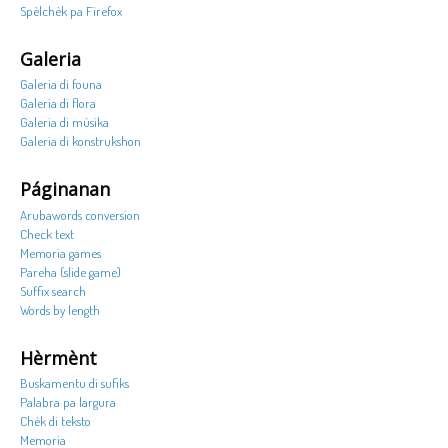
Spèlchèk pa Firefox
Galeria
Galeria di founa
Galeria di flora
Galeria di músika
Galeria di konstrukshon
Páginanan
Arubawords conversion
Check text
Memoria games
Pareha (slide game)
Suffix search
Words by length
Hèrmènt
Buskamentu di sufiks
Palabra pa largura
Chèk di teksto
Memoria