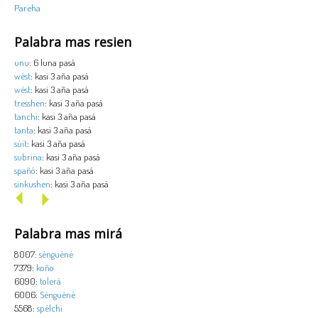
Pareha
Palabra mas resien
unu
: 6 luna pasá
wèst
: kasi 3 aña pasá
wèst
: kasi 3 aña pasá
tresshen
: kasi 3 aña pasá
tanchi
: kasi 3 aña pasá
tanta
: kasi 3 aña pasá
sùit
: kasi 3 aña pasá
subrina
: kasi 3 aña pasá
spañó
: kasi 3 aña pasá
sinkushen
: kasi 3 aña pasá
Palabra mas mirá
8007:
sènguènè
7379:
koño
6090:
tolerá
6006:
Sènguènè
5568:
spèlchi