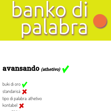
avansando
(athetivo)
buki di oro
standarisá
tipo di palabra: athetivo
kontabel