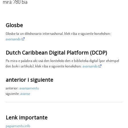
mirá: 780 bia
Glosbe
Glosbe ta un dikshonario internashonal, klek riba e siguiente konekshon:
avansando
Dutch Caribbean Digital Platform (DCDP)
Pa mira e palabra aki usá den konteksto den e biblioteka digital (por ehèmpel
den buki i artíkulo), klek riba e siguiente konekshon:
avansando
anterior i siguiente
anterior:
avansamentu
siguiente:
avanse
Lenk importante
papiamentu.info