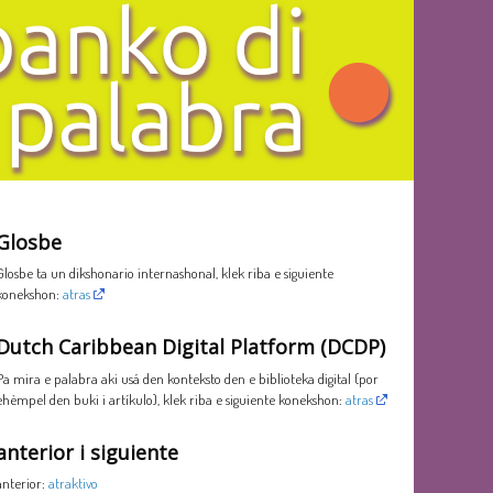
Glosbe
Glosbe ta un dikshonario internashonal, klek riba e siguiente
konekshon:
atras
Dutch Caribbean Digital Platform (DCDP)
Pa mira e palabra aki usá den konteksto den e biblioteka digital (por
ehèmpel den buki i artíkulo), klek riba e siguiente konekshon:
atras
anterior i siguiente
anterior:
atraktivo