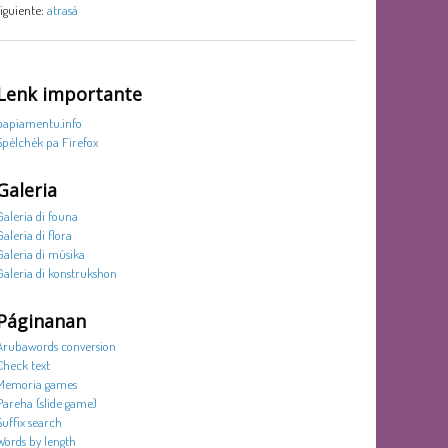
siguiente:
atrasá
Lenk importante
papiamentu.info
Spèlchèk pa Firefox
Galeria
Galeria di founa
Galeria di flora
Galeria di músika
Galeria di konstrukshon
Páginanan
Arubawords conversion
Check text
Memoria games
Pareha (slide game)
Suffix search
Words by length