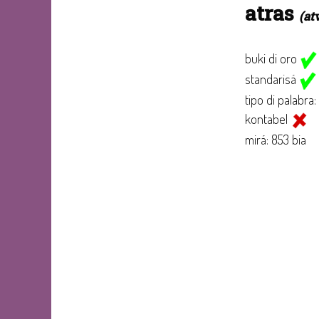
atras
(at
buki di oro
standarisá
tipo di palabra:
kontabel
mirá: 853 bia