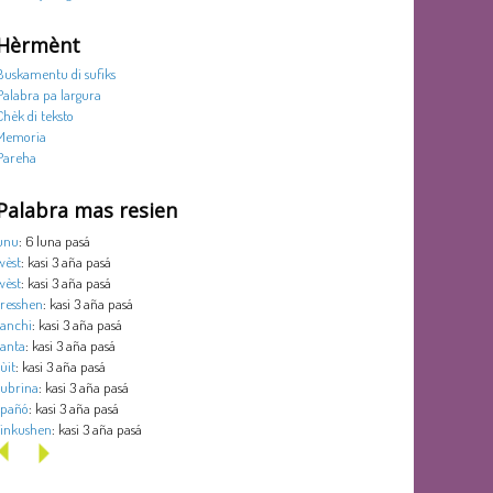
Hèrmènt
Buskamentu di sufiks
Palabra pa largura
Chèk di teksto
Memoria
Pareha
Palabra mas resien
unu
: 6 luna pasá
wèst
: kasi 3 aña pasá
wèst
: kasi 3 aña pasá
tresshen
: kasi 3 aña pasá
tanchi
: kasi 3 aña pasá
tanta
: kasi 3 aña pasá
sùit
: kasi 3 aña pasá
subrina
: kasi 3 aña pasá
spañó
: kasi 3 aña pasá
sinkushen
: kasi 3 aña pasá