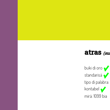
atras
(su
buki di oro
standarisá
tipo di palabra:
kontabel
mirá: 1099 bia