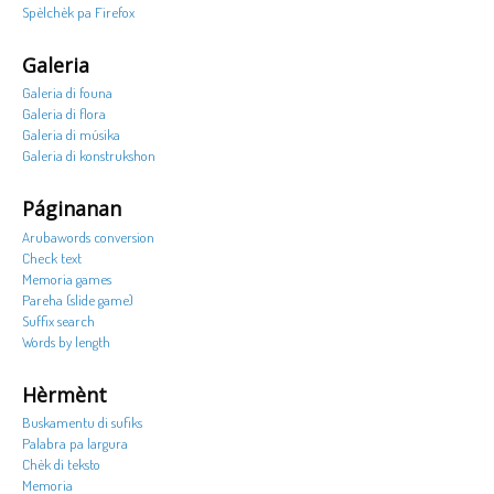
Spèlchèk pa Firefox
Galeria
Galeria di founa
Galeria di flora
Galeria di músika
Galeria di konstrukshon
Páginanan
Arubawords conversion
Check text
Memoria games
Pareha (slide game)
Suffix search
Words by length
Hèrmènt
Buskamentu di sufiks
Palabra pa largura
Chèk di teksto
Memoria