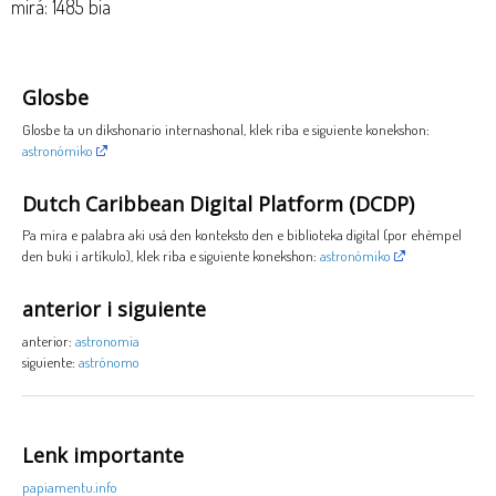
mirá: 1485 bia
Glosbe
Glosbe ta un dikshonario internashonal, klek riba e siguiente konekshon:
astronómiko
Dutch Caribbean Digital Platform (DCDP)
Pa mira e palabra aki usá den konteksto den e biblioteka digital (por ehèmpel
den buki i artíkulo), klek riba e siguiente konekshon:
astronómiko
anterior i siguiente
anterior:
astronomia
siguiente:
astrónomo
Lenk importante
papiamentu.info