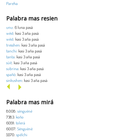
Pareha
Palabra mas resien
unu
: 6 luna pasá
wèst
: kasi 3 aña pasá
wèst
: kasi 3 aña pasá
tresshen
: kasi 3 aña pasá
tanchi
: kasi 3 aña pasá
tanta
: kasi 3 aña pasá
sùit
: kasi 3 aña pasá
subrina
: kasi 3 aña pasá
spañó
: kasi 3 aña pasá
sinkushen
: kasi 3 aña pasá
Palabra mas mirá
8008:
sènguènè
7383:
koño
6091:
tolerá
6007:
Sènguènè
5570:
spèlchi