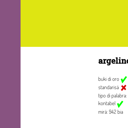
argeli
buki di oro
standarisá
tipo di palabra:
kontabel
mirá: 942 bia