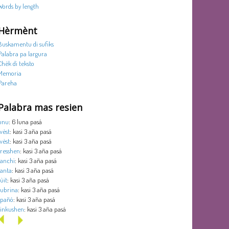
Words by length
Hèrmènt
Buskamentu di sufiks
Palabra pa largura
Chèk di teksto
Memoria
Pareha
Palabra mas resien
unu
: 6 luna pasá
wèst
: kasi 3 aña pasá
wèst
: kasi 3 aña pasá
tresshen
: kasi 3 aña pasá
tanchi
: kasi 3 aña pasá
tanta
: kasi 3 aña pasá
sùit
: kasi 3 aña pasá
subrina
: kasi 3 aña pasá
spañó
: kasi 3 aña pasá
sinkushen
: kasi 3 aña pasá