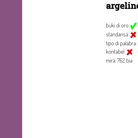
argeli
buki di oro
standarisá
tipo di palabra:
kontabel
mirá: 762 bia