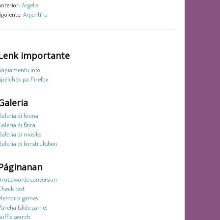
anterior:
Argelia
siguiente:
Argentina
Lenk importante
papiamentu.info
Spèlchèk pa Firefox
Galeria
Galeria di founa
Galeria di flora
Galeria di músika
Galeria di konstrukshon
Páginanan
Arubawords conversion
Check text
Memoria games
Pareha (slide game)
Suffix search