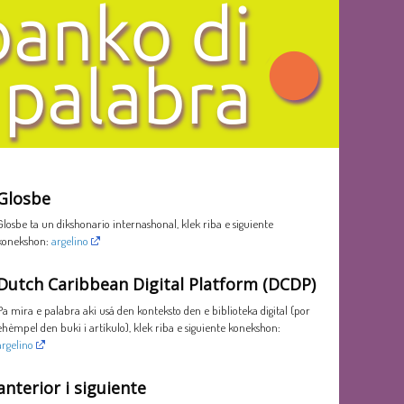
Glosbe
Glosbe ta un dikshonario internashonal, klek riba e siguiente
konekshon:
argelino
Dutch Caribbean Digital Platform (DCDP)
Pa mira e palabra aki usá den konteksto den e biblioteka digital (por
ehèmpel den buki i artíkulo), klek riba e siguiente konekshon:
argelino
anterior i siguiente