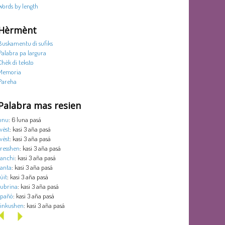
Words by length
Hèrmènt
Buskamentu di sufiks
Palabra pa largura
Chèk di teksto
Memoria
Pareha
Palabra mas resien
unu
: 6 luna pasá
wèst
: kasi 3 aña pasá
wèst
: kasi 3 aña pasá
tresshen
: kasi 3 aña pasá
tanchi
: kasi 3 aña pasá
tanta
: kasi 3 aña pasá
sùit
: kasi 3 aña pasá
subrina
: kasi 3 aña pasá
spañó
: kasi 3 aña pasá
sinkushen
: kasi 3 aña pasá