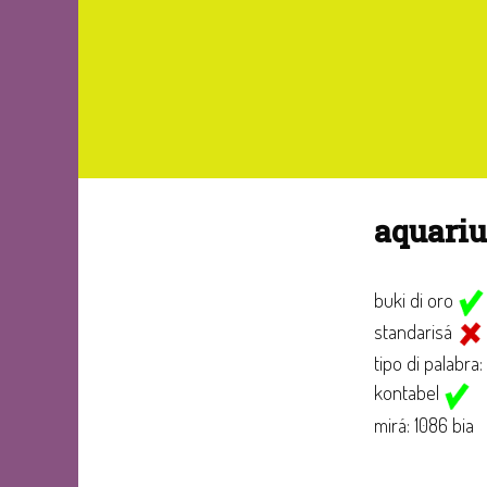
aquari
buki di oro
standarisá
tipo di palabra:
kontabel
mirá: 1086 bia