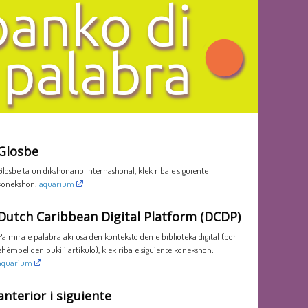
Glosbe
Glosbe ta un dikshonario internashonal, klek riba e siguiente
konekshon:
aquarium
Dutch Caribbean Digital Platform (DCDP)
Pa mira e palabra aki usá den konteksto den e biblioteka digital (por
ehèmpel den buki i artíkulo), klek riba e siguiente konekshon:
aquarium
anterior i siguiente