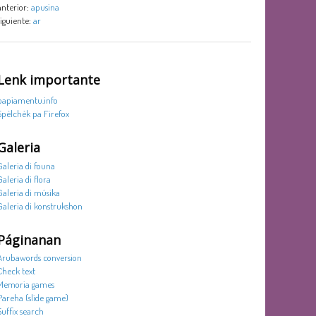
anterior:
apusina
siguiente:
ar
Lenk importante
papiamentu.info
Spèlchèk pa Firefox
Galeria
Galeria di founa
Galeria di flora
Galeria di músika
Galeria di konstrukshon
Páginanan
Arubawords conversion
Check text
Memoria games
Pareha (slide game)
Suffix search