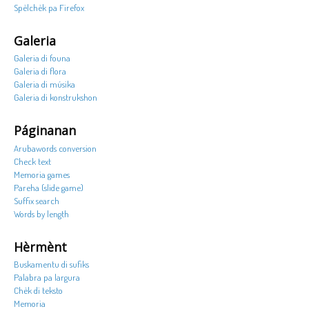
Spèlchèk pa Firefox
Galeria
Galeria di founa
Galeria di flora
Galeria di músika
Galeria di konstrukshon
Páginanan
Arubawords conversion
Check text
Memoria games
Pareha (slide game)
Suffix search
Words by length
Hèrmènt
Buskamentu di sufiks
Palabra pa largura
Chèk di teksto
Memoria