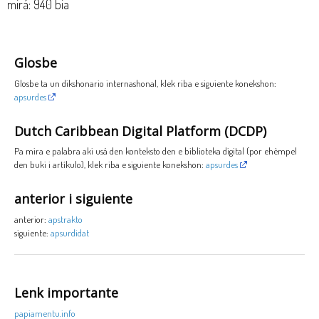
mirá: 940 bia
Glosbe
Glosbe ta un dikshonario internashonal, klek riba e siguiente konekshon:
apsurdes
Dutch Caribbean Digital Platform (DCDP)
Pa mira e palabra aki usá den konteksto den e biblioteka digital (por ehèmpel
den buki i artíkulo), klek riba e siguiente konekshon:
apsurdes
anterior i siguiente
anterior:
apstrakto
siguiente:
apsurdidat
Lenk importante
papiamentu.info