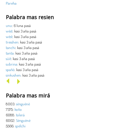
Pareha
Palabra mas resien
unu
: 6 luna pasá
wèst
: kasi 3 aña pasá
wèst
: kasi 3 aña pasá
tresshen
: kasi 3 aña pasá
tanchi
: kasi 3 aña pasá
tanta
: kasi 3 aña pasá
sùit
: kasi 3 aña pasá
subrina
: kasi 3 aña pasá
spañó
: kasi 3 aña pasá
sinkushen
: kasi 3 aña pasá
Palabra mas mirá
8003:
sènguènè
7375:
koño
6088:
tolerá
6002:
Sènguènè
5566:
spèlchi