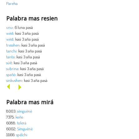
Pareha
Palabra mas resien
unu
: 6 luna pasá
wèst
: kasi 3 aña pasá
wèst
: kasi 3 aña pasá
tresshen
: kasi 3 aña pasá
tanchi
: kasi 3 aña pasá
tanta
: kasi 3 aña pasá
sùit
: kasi 3 aña pasá
subrina
: kasi 3 aña pasá
spañó
: kasi 3 aña pasá
sinkushen
: kasi 3 aña pasá
Palabra mas mirá
8003:
sènguènè
7375:
koño
6088:
tolerá
6002:
Sènguènè
5566:
spèlchi