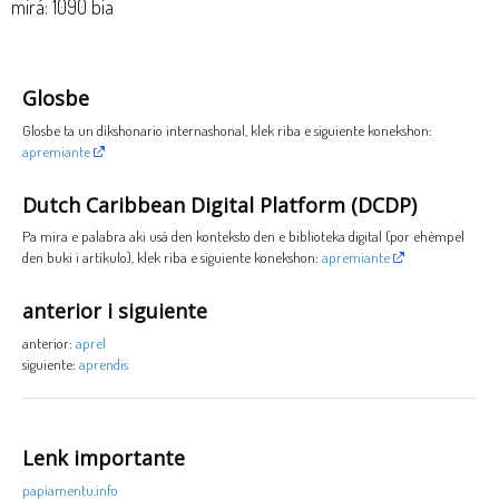
mirá: 1090 bia
Glosbe
Glosbe ta un dikshonario internashonal, klek riba e siguiente konekshon:
apremiante
Dutch Caribbean Digital Platform (DCDP)
Pa mira e palabra aki usá den konteksto den e biblioteka digital (por ehèmpel
den buki i artíkulo), klek riba e siguiente konekshon:
apremiante
anterior i siguiente
anterior:
aprel
siguiente:
aprendis
Lenk importante
papiamentu.info