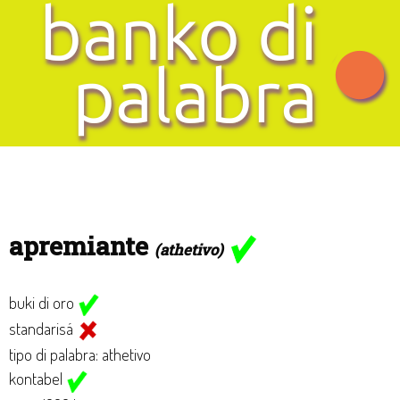
apremiante
(athetivo)
buki di oro
standarisá
tipo di palabra: athetivo
kontabel