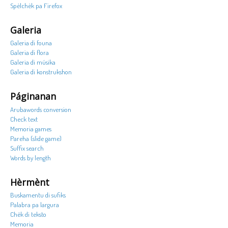
Spèlchèk pa Firefox
Galeria
Galeria di founa
Galeria di flora
Galeria di músika
Galeria di konstrukshon
Páginanan
Arubawords conversion
Check text
Memoria games
Pareha (slide game)
Suffix search
Words by length
Hèrmènt
Buskamentu di sufiks
Palabra pa largura
Chèk di teksto
Memoria