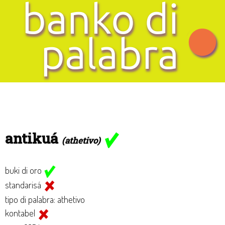
antikuá
(athetivo)
buki di oro
standarisá
tipo di palabra: athetivo
kontabel