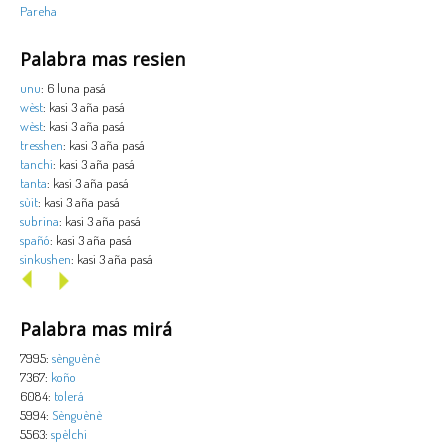
Pareha
Palabra mas resien
unu
: 6 luna pasá
wèst
: kasi 3 aña pasá
wèst
: kasi 3 aña pasá
tresshen
: kasi 3 aña pasá
tanchi
: kasi 3 aña pasá
tanta
: kasi 3 aña pasá
sùit
: kasi 3 aña pasá
subrina
: kasi 3 aña pasá
spañó
: kasi 3 aña pasá
sinkushen
: kasi 3 aña pasá
Palabra mas mirá
7995:
sènguènè
7367:
koño
6084:
tolerá
5994:
Sènguènè
5563:
spèlchi