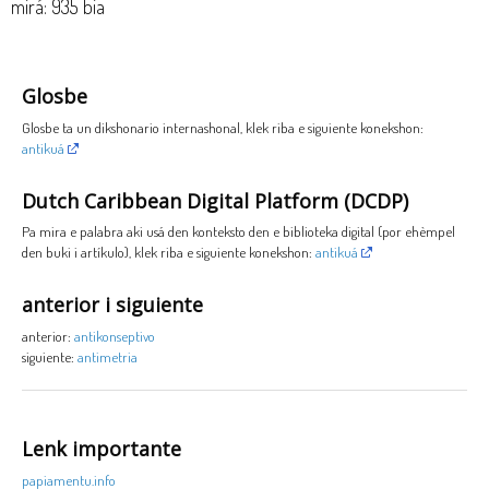
mirá: 935 bia
Glosbe
Glosbe ta un dikshonario internashonal, klek riba e siguiente konekshon:
antikuá
Dutch Caribbean Digital Platform (DCDP)
Pa mira e palabra aki usá den konteksto den e biblioteka digital (por ehèmpel
den buki i artíkulo), klek riba e siguiente konekshon:
antikuá
anterior i siguiente
anterior:
antikonseptivo
siguiente:
antimetria
Lenk importante
papiamentu.info