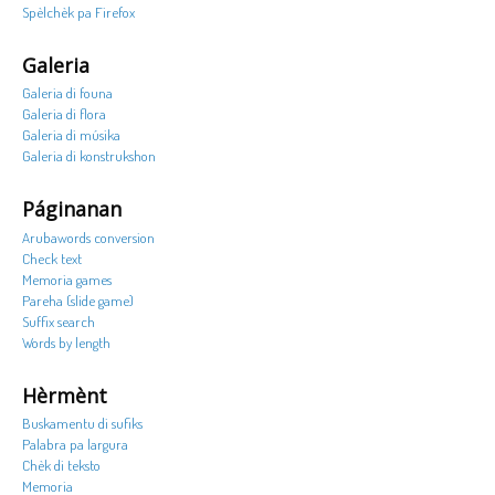
Spèlchèk pa Firefox
Galeria
Galeria di founa
Galeria di flora
Galeria di músika
Galeria di konstrukshon
Páginanan
Arubawords conversion
Check text
Memoria games
Pareha (slide game)
Suffix search
Words by length
Hèrmènt
Buskamentu di sufiks
Palabra pa largura
Chèk di teksto
Memoria