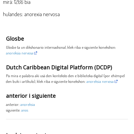
mirá: 1266 bia
hulandes: anorexia nervosa
Glosbe
Glosbe ta un dikshonario internashonal, klek riba e siguiente konekshon:
anoreksia nervosa
Dutch Caribbean Digital Platform (DCDP)
Pa mira e palabra aki usá den konteksto den e biblioteka digital (por ehèmpel
den buki i artíkulo), klek riba e siguiente konekshon:
anoreksia nervosa
anterior i siguiente
anterior:
anoreksia
siguiente:
anos