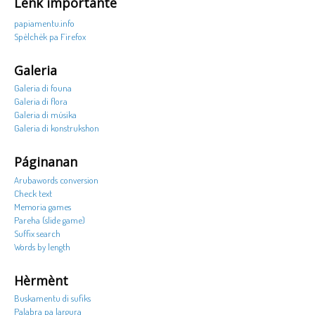
Lenk importante
papiamentu.info
Spèlchèk pa Firefox
Galeria
Galeria di founa
Galeria di flora
Galeria di músika
Galeria di konstrukshon
Páginanan
Arubawords conversion
Check text
Memoria games
Pareha (slide game)
Suffix search
Words by length
Hèrmènt
Buskamentu di sufiks
Palabra pa largura