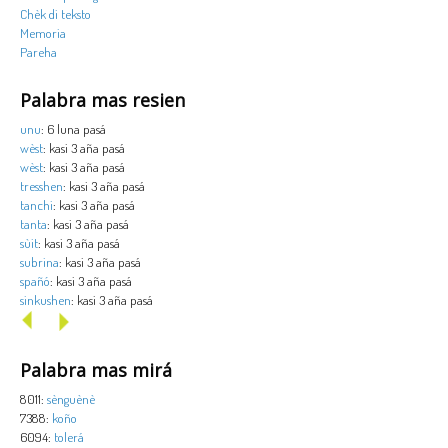
Chèk di teksto
Memoria
Pareha
Palabra mas resien
unu
: 6 luna pasá
wèst
: kasi 3 aña pasá
wèst
: kasi 3 aña pasá
tresshen
: kasi 3 aña pasá
tanchi
: kasi 3 aña pasá
tanta
: kasi 3 aña pasá
sùit
: kasi 3 aña pasá
subrina
: kasi 3 aña pasá
spañó
: kasi 3 aña pasá
sinkushen
: kasi 3 aña pasá
Palabra mas mirá
8011:
sènguènè
7388:
koño
6094:
tolerá