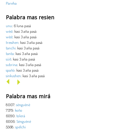
Pareha
Palabra mas resien
unu
: 6 luna pasá
wèst
: kasi 3 aña pasá
wèst
: kasi 3 aña pasá
tresshen
: kasi 3 aña pasá
tanchi
: kasi 3 aña pasá
tanta
: kasi 3 aña pasá
sùit
: kasi 3 aña pasá
subrina
: kasi 3 aña pasá
spañó
: kasi 3 aña pasá
sinkushen
: kasi 3 aña pasá
Palabra mas mirá
8007:
sènguènè
7379:
koño
6090:
tolerá
6006:
Sènguènè
5568:
spèlchi