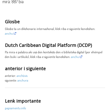
mirá: 887 bia
Glosbe
Glosbe ta un dikshonario internashonal, klek riba e siguiente konekshon:
anchu
Dutch Caribbean Digital Platform (DCDP)
Pa mira e palabra aki usá den konteksto den e biblioteka digital (por ehèmpel
den buki i artíkulo), klek riba e siguiente konekshon:
anchu
anterior i siguiente
anterior:
anchóvis
siguiente:
anchura
Lenk importante
papiamentu.info