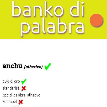
anchu
(athetivo)
buki di oro
standarisá
tipo di palabra: athetivo
kontabel