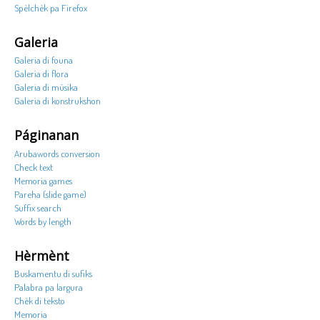
Spèlchèk pa Firefox
Galeria
Galeria di founa
Galeria di flora
Galeria di músika
Galeria di konstrukshon
Páginanan
Arubawords conversion
Check text
Memoria games
Pareha (slide game)
Suffix search
Words by length
Hèrmènt
Buskamentu di sufiks
Palabra pa largura
Chèk di teksto
Memoria