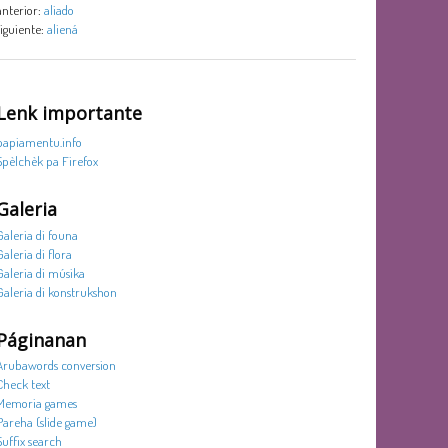
anterior:
aliado
siguiente:
aliená
Lenk importante
papiamentu.info
Spèlchèk pa Firefox
Galeria
Galeria di founa
Galeria di flora
Galeria di músika
Galeria di konstrukshon
Páginanan
Arubawords conversion
Check text
Memoria games
Pareha (slide game)
Suffix search