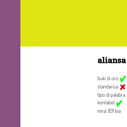
alians
buki di oro
standarisá
tipo di palabra:
kontabel
mirá: 831 bia