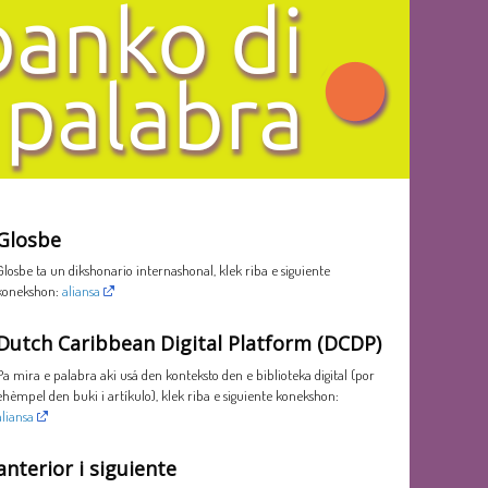
Glosbe
Glosbe ta un dikshonario internashonal, klek riba e siguiente
konekshon:
aliansa
Dutch Caribbean Digital Platform (DCDP)
Pa mira e palabra aki usá den konteksto den e biblioteka digital (por
ehèmpel den buki i artíkulo), klek riba e siguiente konekshon:
aliansa
anterior i siguiente