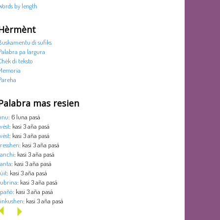
Words by length
Hèrmènt
Buskamentu di sufiks
Palabra pa largura
Chèk di teksto
Memoria
Pareha
Palabra mas resien
unu
: 6 luna pasá
wèst
: kasi 3 aña pasá
wèst
: kasi 3 aña pasá
tresshen
: kasi 3 aña pasá
tanchi
: kasi 3 aña pasá
tanta
: kasi 3 aña pasá
sùit
: kasi 3 aña pasá
subrina
: kasi 3 aña pasá
spañó
: kasi 3 aña pasá
sinkushen
: kasi 3 aña pasá