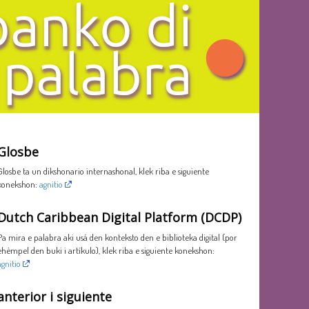
Glosbe
Glosbe ta un dikshonario internashonal, klek riba e siguiente
konekshon:
agnitio
Dutch Caribbean Digital Platform (DCDP)
Pa mira e palabra aki usá den konteksto den e biblioteka digital (por
ehèmpel den buki i artíkulo), klek riba e siguiente konekshon:
agnitio
anterior i siguiente