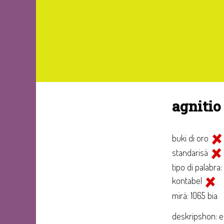
agnitio
buki di oro
standarisá
tipo di palabra:
kontabel
mirá: 1065 bia
deskripshon: e