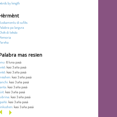
Words by length
Hèrmènt
Buskamentu di sufiks
Palabra pa largura
Chèk di teksto
Memoria
Pareha
Palabra mas resien
unu
: 6 luna pasá
wèst
: kasi 3 aña pasá
wèst
: kasi 3 aña pasá
tresshen
: kasi 3 aña pasá
tanchi
: kasi 3 aña pasá
tanta
: kasi 3 aña pasá
sùit
: kasi 3 aña pasá
subrina
: kasi 3 aña pasá
spañó
: kasi 3 aña pasá
sinkushen
: kasi 3 aña pasá