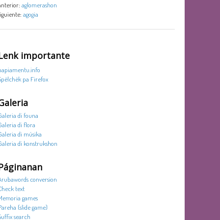
anterior:
aglomerashon
siguiente:
agogia
Lenk importante
papiamentu.info
Spèlchèk pa Firefox
Galeria
Galeria di founa
Galeria di flora
Galeria di músika
Galeria di konstrukshon
Páginanan
Arubawords conversion
Check text
Memoria games
Pareha (slide game)
Suffix search