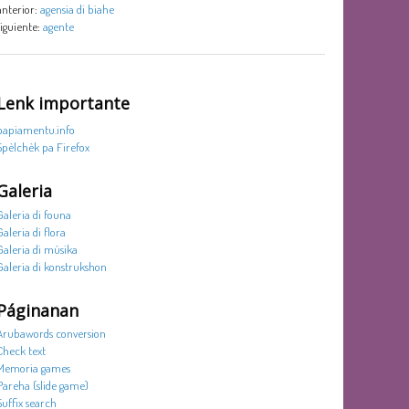
anterior:
agensia di biahe
siguiente:
agente
Lenk importante
papiamentu.info
Spèlchèk pa Firefox
Galeria
Galeria di founa
Galeria di flora
Galeria di músika
Galeria di konstrukshon
Páginanan
Arubawords conversion
Check text
Memoria games
Pareha (slide game)
Suffix search