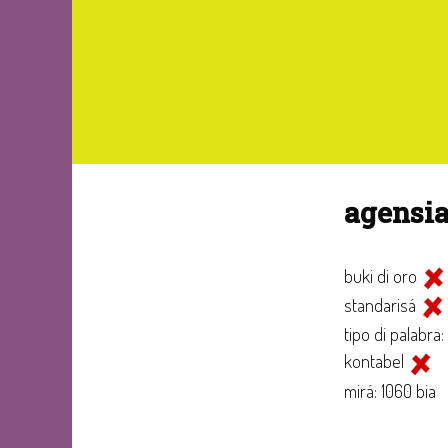
agensia
buki di oro
standarisá
tipo di palabra:
kontabel
mirá: 1060 bia