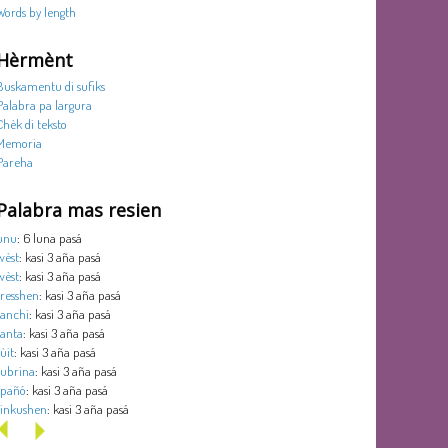
Words by length
Hèrmènt
Buskamentu di sufiks
Palabra pa largura
Chèk di teksto
Memoria
Pareha
Palabra mas resien
unu
: 6 luna pasá
wèst
: kasi 3 aña pasá
wèst
: kasi 3 aña pasá
tresshen
: kasi 3 aña pasá
tanchi
: kasi 3 aña pasá
tanta
: kasi 3 aña pasá
sùit
: kasi 3 aña pasá
subrina
: kasi 3 aña pasá
spañó
: kasi 3 aña pasá
sinkushen
: kasi 3 aña pasá