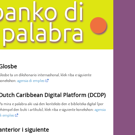
Glosbe
Glosbe ta un dikshonario internashonal, klek riba e siguiente
konekshon:
agensia di empleo
Dutch Caribbean Digital Platform (DCDP)
Pa mira e palabra aki usá den konteksto den e biblioteka digital (por
ehèmpel den buki i artíkulo), klek riba e siguiente konekshon:
agensia
di empleo
anterior i siguiente