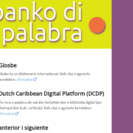
Glosbe
Glosbe ta un dikshonario internashonal, klek riba e siguiente
konekshon:
afirmativo
Dutch Caribbean Digital Platform (DCDP)
Pa mira e palabra aki usá den konteksto den e biblioteka digital (por
ehèmpel den buki i artíkulo), klek riba e siguiente konekshon:
afirmativo
anterior i siguiente