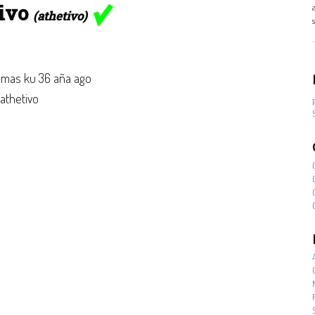
tivo
(athetivo)
mas ku 36 aña ago
 athetivo