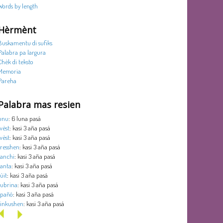
Words by length
Hèrmènt
Buskamentu di sufiks
Palabra pa largura
Chèk di teksto
Memoria
Pareha
Palabra mas resien
unu
: 6 luna pasá
wèst
: kasi 3 aña pasá
wèst
: kasi 3 aña pasá
tresshen
: kasi 3 aña pasá
tanchi
: kasi 3 aña pasá
tanta
: kasi 3 aña pasá
sùit
: kasi 3 aña pasá
subrina
: kasi 3 aña pasá
spañó
: kasi 3 aña pasá
sinkushen
: kasi 3 aña pasá