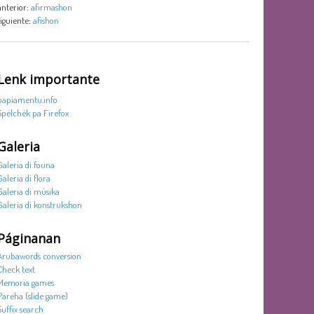
anterior:
afirmashon
siguiente:
afishon
Lenk importante
papiamentu.info
Spèlchèk pa Firefox
Galeria
Galeria di founa
Galeria di flora
Galeria di músika
Galeria di konstrukshon
Páginanan
Arubawords conversion
Check text
Memoria games
Pareha (slide game)
Suffix search