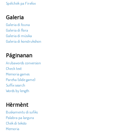
Spèlchèk pa Firefox
Galeria
Galeria di founa
Galeria di flora
Galeria di músika
Galeria di konstrukshon
Páginanan
Arubawords conversion
Check text
Memoria games
Pareha (slide game)
Suffix search
Words by length
Hèrmènt
Buskamentu di sufiks
Palabra pa largura
Chèk di teksto
Memoria