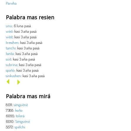
Pareha
Palabra mas resien
unu
: 6 luna pasá
wèst
: kasi 3 aña pasá
wèst
: kasi 3 aña pasá
tresshen
: kasi 3 aña pasá
tanchi
: kasi 3 aña pasá
tanta
: kasi 3 aña pasá
sùit
: kasi 3 aña pasá
subrina
: kasi 3 aña pasá
spañó
: kasi 3 aña pasá
sinkushen
: kasi 3 aña pasá
Palabra mas mirá
8011:
sènguènè
7388:
koño
6095:
tolerá
6010:
Sènguènè
5572:
spèlchi