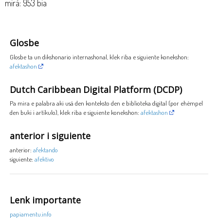
mirá: 953 bia
Glosbe
Glosbe ta un dikshonario internashonal, klek riba e siguiente konekshon:
afektashon
Dutch Caribbean Digital Platform (DCDP)
Pa mira e palabra aki usá den konteksto den e biblioteka digital (por ehèmpel
den buki i artíkulo), klek riba e siguiente konekshon:
afektashon
anterior i siguiente
anterior:
afektando
siguiente:
afektivo
Lenk importante
papiamentu.info