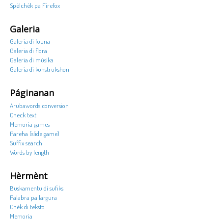
Spèlchèk pa Firefox
Galeria
Galeria di founa
Galeria di flora
Galeria di músika
Galeria di konstrukshon
Páginanan
Arubawords conversion
Check text
Memoria games
Pareha (slide game)
Suffix search
Words by length
Hèrmènt
Buskamentu di sufiks
Palabra pa largura
Chèk di teksto
Memoria