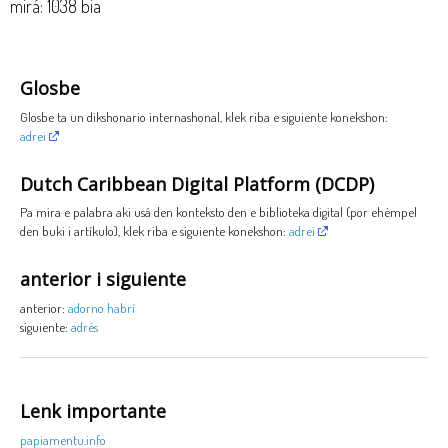
mirá: 1038 bia
Glosbe
Glosbe ta un dikshonario internashonal, klek riba e siguiente konekshon:
adrei
Dutch Caribbean Digital Platform (DCDP)
Pa mira e palabra aki usá den konteksto den e biblioteka digital (por ehèmpel
den buki i artíkulo), klek riba e siguiente konekshon:
adrei
anterior i siguiente
anterior:
adorno habrí
siguiente:
adrès
Lenk importante
papiamentu.info