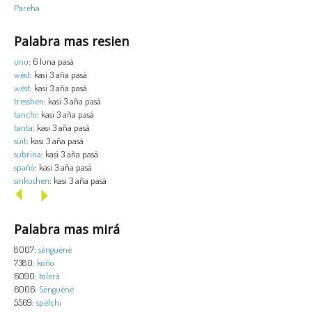
Pareha
Palabra mas resien
unu
: 6 luna pasá
wèst
: kasi 3 aña pasá
wèst
: kasi 3 aña pasá
tresshen
: kasi 3 aña pasá
tanchi
: kasi 3 aña pasá
tanta
: kasi 3 aña pasá
sùit
: kasi 3 aña pasá
subrina
: kasi 3 aña pasá
spañó
: kasi 3 aña pasá
sinkushen
: kasi 3 aña pasá
Palabra mas mirá
8007:
sènguènè
7380:
koño
6090:
tolerá
6006:
Sènguènè
5569:
spèlchi