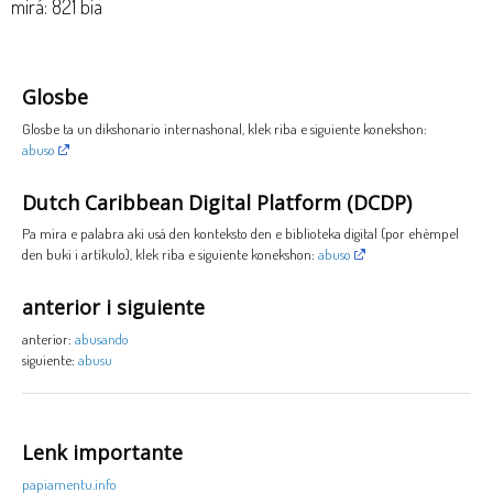
mirá: 821 bia
Glosbe
Glosbe ta un dikshonario internashonal, klek riba e siguiente konekshon:
abuso
Dutch Caribbean Digital Platform (DCDP)
Pa mira e palabra aki usá den konteksto den e biblioteka digital (por ehèmpel
den buki i artíkulo), klek riba e siguiente konekshon:
abuso
anterior i siguiente
anterior:
abusando
siguiente:
abusu
Lenk importante
papiamentu.info