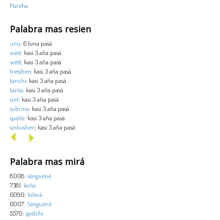
Pareha
Palabra mas resien
unu
: 6 luna pasá
wèst
: kasi 3 aña pasá
wèst
: kasi 3 aña pasá
tresshen
: kasi 3 aña pasá
tanchi
: kasi 3 aña pasá
tanta
: kasi 3 aña pasá
sùit
: kasi 3 aña pasá
subrina
: kasi 3 aña pasá
spañó
: kasi 3 aña pasá
sinkushen
: kasi 3 aña pasá
Palabra mas mirá
8008:
sènguènè
7381:
koño
6090:
tolerá
6007:
Sènguènè
5570:
spèlchi