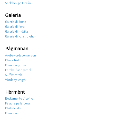
Spèlchèk pa Firefox
Galeria
Galeria di founa
Galeria di flora
Galeria di músika
Galeria di konstrukshon
Páginanan
Arubawords conversion
Check text
Memoria games
Pareha (slide game)
Suffix search
Words by length
Hèrmènt
Buskamentu di sufiks
Palabra pa largura
Chèk di teksto
Memoria