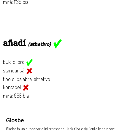
mirá: 1139 bia
añadí
(athetivo)
buki di oro
standarisá
tipo di palabra: athetivo
kontabel
mirá: 965 bia
Glosbe
Glosbe ta un dikshonario internashonal, klek riba e siguiente konekshon: