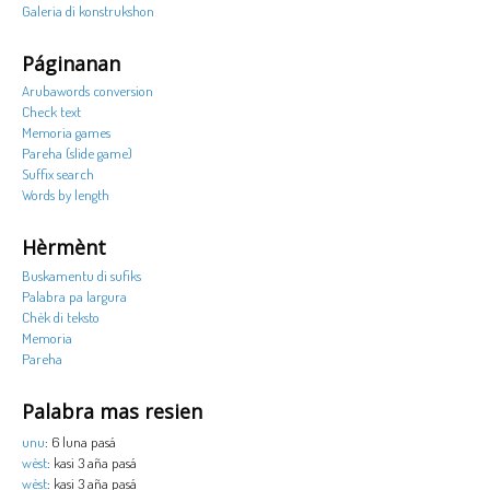
Galeria di konstrukshon
Páginanan
Arubawords conversion
Check text
Memoria games
Pareha (slide game)
Suffix search
Words by length
Hèrmènt
Buskamentu di sufiks
Palabra pa largura
Chèk di teksto
Memoria
Pareha
Palabra mas resien
unu
: 6 luna pasá
wèst
: kasi 3 aña pasá
wèst
: kasi 3 aña pasá