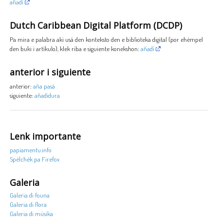
añadí
Dutch Caribbean Digital Platform (DCDP)
Pa mira e palabra aki usá den konteksto den e biblioteka digital (por ehèmpel
den buki i artíkulo), klek riba e siguiente konekshon:
añadí
anterior i siguiente
anterior:
aña pasá
siguiente:
añadidura
Lenk importante
papiamentu.info
Spèlchèk pa Firefox
Galeria
Galeria di founa
Galeria di flora
Galeria di músika