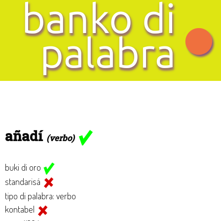
añadí
(verbo)
buki di oro
standarisá
tipo di palabra: verbo
kontabel