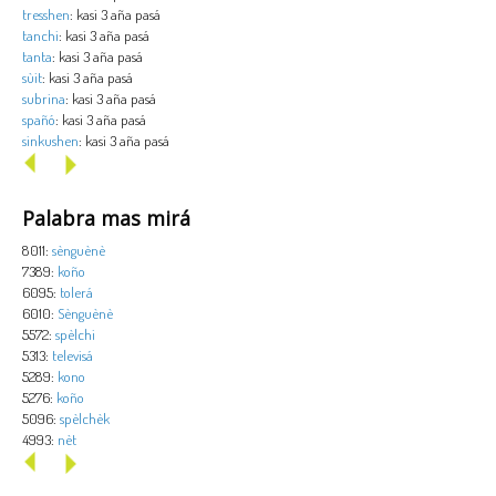
tresshen
: kasi 3 aña pasá
tanchi
: kasi 3 aña pasá
tanta
: kasi 3 aña pasá
sùit
: kasi 3 aña pasá
subrina
: kasi 3 aña pasá
spañó
: kasi 3 aña pasá
sinkushen
: kasi 3 aña pasá
Palabra mas mirá
8011:
sènguènè
7389:
koño
6095:
tolerá
6010:
Sènguènè
5572:
spèlchi
5313:
televisá
5289:
kono
5276:
koño
5096:
spèlchèk
4993:
nèt