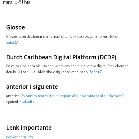
mirá: 929 bia
Glosbe
Glosbe ta un dikshonario internashonal, klek riba e siguiente konekshon:
Saba
Dutch Caribbean Digital Platform (DCDP)
Pa mira e palabra aki usá den konteksto den e biblioteka digital (por ehèmpel
den buki i artíkulo), klek riba e siguiente konekshon:
Saba
anterior i siguiente
anterior:
Sa puntra morto si e ke respòns òf si e ke santana òf si e ke bela?
siguiente:
sabadia
Lenk importante
papiamentu.info