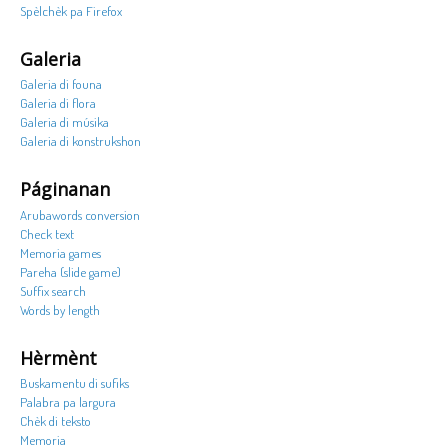
Spèlchèk pa Firefox
Galeria
Galeria di founa
Galeria di flora
Galeria di músika
Galeria di konstrukshon
Páginanan
Arubawords conversion
Check text
Memoria games
Pareha (slide game)
Suffix search
Words by length
Hèrmènt
Buskamentu di sufiks
Palabra pa largura
Chèk di teksto
Memoria