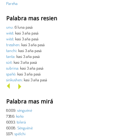
Pareha
Palabra mas resien
unu
: 6 luna pasá
wèst
: kasi 3 aña pasá
wèst
: kasi 3 aña pasá
tresshen
: kasi 3 aña pasá
tanchi
: kasi 3 aña pasá
tanta
: kasi 3 aña pasá
sùit
: kasi 3 aña pasá
subrina
: kasi 3 aña pasá
spañó
: kasi 3 aña pasá
sinkushen
: kasi 3 aña pasá
Palabra mas mirá
8009:
sènguènè
7386:
koño
6093:
tolerá
6008:
Sènguènè
5571:
spèlchi