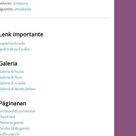
anterior:
Amazona
siguiente:
amazóniko
Lenk importante
papiamentu.info
Spèlchèk pa Firefox
Galeria
Galeria di founa
Galeria di flora
Galeria di músika
Galeria di konstrukshon
Páginanan
Arubawords conversion
Check text
Memoria games
Pareha (slide game)
Suffix search