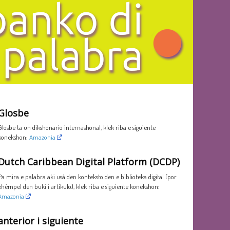
Glosbe
Glosbe ta un dikshonario internashonal, klek riba e siguiente
konekshon:
Amazonia
Dutch Caribbean Digital Platform (DCDP)
Pa mira e palabra aki usá den konteksto den e biblioteka digital (por
ehèmpel den buki i artíkulo), klek riba e siguiente konekshon:
Amazonia
anterior i siguiente