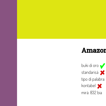
Amazo
buki di oro
standarisá
tipo di palabra:
kontabel
mirá: 832 bia