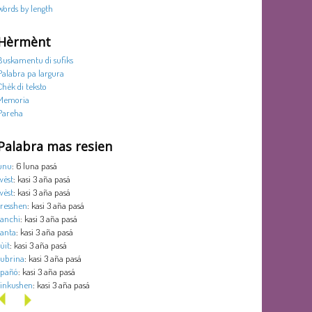
Words by length
Hèrmènt
Buskamentu di sufiks
Palabra pa largura
Chèk di teksto
Memoria
Pareha
Palabra mas resien
unu
: 6 luna pasá
wèst
: kasi 3 aña pasá
wèst
: kasi 3 aña pasá
tresshen
: kasi 3 aña pasá
tanchi
: kasi 3 aña pasá
tanta
: kasi 3 aña pasá
sùit
: kasi 3 aña pasá
subrina
: kasi 3 aña pasá
spañó
: kasi 3 aña pasá
sinkushen
: kasi 3 aña pasá