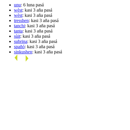
unu
: 6 luna pasá
wèst
: kasi 3 aña pasá
wèst
: kasi 3 aña pasá
tresshen
: kasi 3 aña pasá
tanchi
: kasi 3 aña pasá
tanta
: kasi 3 aña pasá
sùit
: kasi 3 aña pasá
subrina
: kasi 3 aña pasá
spañó
: kasi 3 aña pasá
sinkushen
: kasi 3 aña pasá